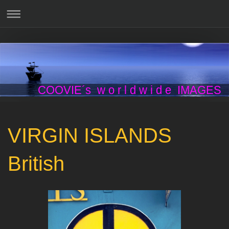
COOVIE´s w o r l d w i d e IMAGES
VIRGIN ISLANDS
British