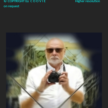
©
COPYRIGHT by C O O V I E Higher resolution
on request