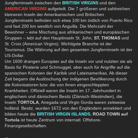
Jungferninseln zwischen den
BRITISH VIRGINS
und den
AMERICAN VIRGINS
aufgeteilt. Die 7 größeren und zahlreichen
kleineren Inseln der Amerikanischen und Britischen
Jungferninseln befinden sich etwa 100 km östlich von Puerto Rico
und fast 200 km westlich von Anguilla. Die Mehrzahl der
Bewohner – eine Mischung aus afrikanischen und europäischen
Gruppen – lebt auf den Hauptinseln St. John,
ST. THOMAS
und
St. Croix (American Virgins). Wichtigste Branche ist der
Tourismus. Die Währung auf den gesamten Jungferninseln ist der
US-Dollar.
Um 1600 drangen Europäer auf die Inseln vor und nutzten sie als
Basis für Piraterie und Schmuggel, aber auch für Angriffe auf die
spanischen Kolonien der Karibik und Lateinamerikas. Ab dieser
Zeit begann die Auslöschung der indigenen Bevölkerung durch
die Kolonisatoren bzw. die von ihnen eingeschleppten
Krankheiten. Offiziell waren die Inseln im 17. Jahrhundert in
englischem und dänischem Besitz (Dänisch-Westindien), die
Inseln
TORTOLA
, Anegada und Virgin Gorda waren zeitweise
holländ. Besitz, wurden 1672 von den Engländern annektiert und
bilden heute die
BRITISH VIRGIN ISLANDS.
ROAD TOWN auf
Tortola
ist heute Zentrum von internatl. Offshore-
Finanzgesellschaften.